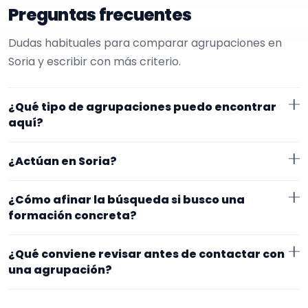
Preguntas frecuentes
Dudas habituales para comparar agrupaciones en
Soria y escribir con más criterio.
¿Qué tipo de agrupaciones puedo encontrar
aquí?
Aquí verás agrupaciones que trabajan para fiestas
¿Actúan en Soria?
privadas. Conviene comparar repertorio, tamaño de
la formación y vídeos antes de decidir.
Los perfiles que aparecen aquí han indicado que
¿Cómo afinar la búsqueda si busco una
trabajan en Soria. Algunos son de la zona y otros se
formación concreta?
desplazan, así que merece la pena confirmar lugar
Empieza por el tipo de evento y la zona. Si ya sabes el
exacto, horarios y posibles gastos.
¿Qué conviene revisar antes de contactar con
formato que te encaja, usa el filtro de tipo de
una agrupación?
agrupación para quedarte con opciones más
Fíjate en el repertorio, el tamaño real de la
cercanas a lo que buscas.