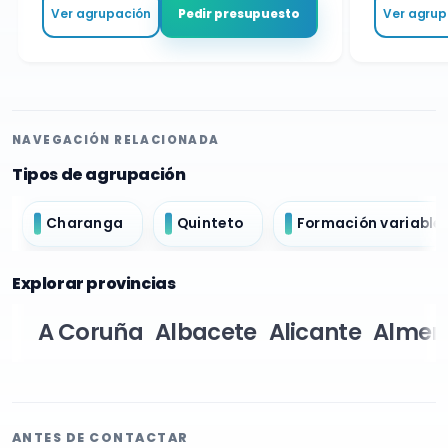
Ver agrupación
Ver agrupa
Pedir presupuesto
NAVEGACIÓN RELACIONADA
Tipos de agrupación
Charanga
Quinteto
Formación variable
Explorar provincias
A Coruña
Albacete
Alicante
Almer
ANTES DE CONTACTAR