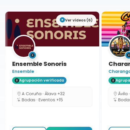
Ver vídeos (6)
Ensemble Sonoris
Charang
Ensemble
Charanga T
Agrupación verificada
Agrupaci
A Coruña · Álava +32
Ávila ·
Bodas · Eventos +15
Bodas 