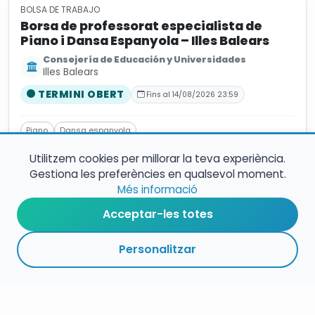
BOLSA DE TRABAJO
Borsa de professorat especialista de
Piano i Dansa Espanyola – Illes Balears
Consejería de Educación y Universidades
Illes Balears
TERMINI OBERT
Fins al 14/08/2026 23:59
Piano
Dansa espanyola
Utilitzem cookies per millorar la teva experiència.
Gestiona les preferències en qualsevol moment.
OPOSICIONES
Més informació
Oposición Profesor/a de Flauta travesera
Acceptar-les totes
– Ayuntamiento de Guillena (Sevilla)
Ayuntamiento de Guillena
Andalusia
Personalitzar
TERMINI OBERT
Fins al 14/08/2026 23:59
Flauta travessera