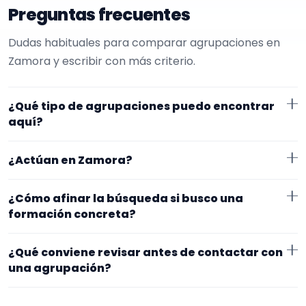
Preguntas frecuentes
Dudas habituales para comparar agrupaciones en
Zamora y escribir con más criterio.
¿Qué tipo de agrupaciones puedo encontrar
aquí?
Aquí verás agrupaciones que trabajan para fiestas
¿Actúan en Zamora?
privadas. Conviene comparar repertorio, tamaño de
la formación y vídeos antes de decidir.
Los perfiles que aparecen aquí han indicado que
¿Cómo afinar la búsqueda si busco una
trabajan en Zamora. Algunos son de la zona y otros se
formación concreta?
desplazan, así que merece la pena confirmar lugar
Empieza por el tipo de evento y la zona. Si ya sabes el
exacto, horarios y posibles gastos.
¿Qué conviene revisar antes de contactar con
formato que te encaja, usa el filtro de tipo de
una agrupación?
agrupación para quedarte con opciones más
Fíjate en el repertorio, el tamaño real de la
cercanas a lo que buscas.