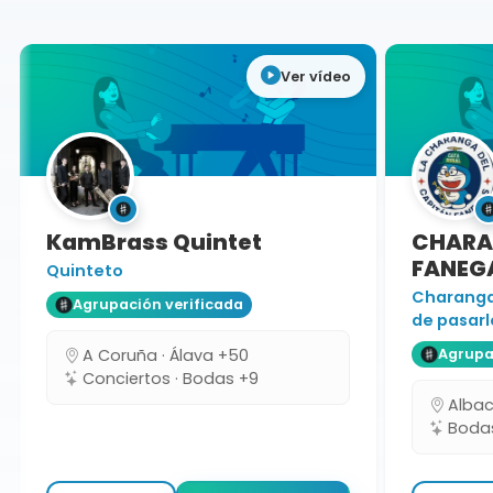
Ver vídeo
KamBrass Quintet
CHARAN
FANEGA
Quinteto
Charanga 
Agrupación verificada
de pasarlo
A Coruña · Álava +50
Agrupaci
Conciertos · Bodas +9
Albacet
Bodas 