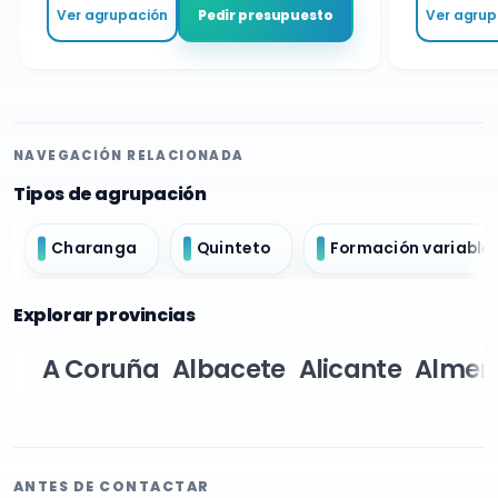
Ver agrupación
Ver agrupa
Pedir presupuesto
NAVEGACIÓN RELACIONADA
Tipos de agrupación
Charanga
Quinteto
Formación variable
Explorar provincias
A Coruña
Albacete
Alicante
Almer
ANTES DE CONTACTAR