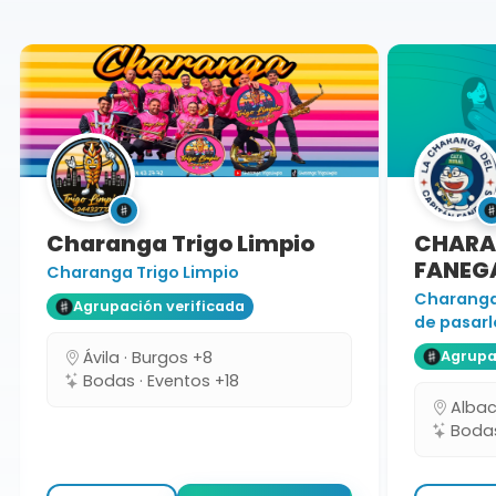
Charanga
Charanga Trigo Limpio
CHARAN
FANEGA
Charanga Trigo Limpio
Charanga 
Agrupación verificada
de pasarlo
Ávila · Burgos +8
Agrupaci
Bodas · Eventos +18
Albacet
Bodas 