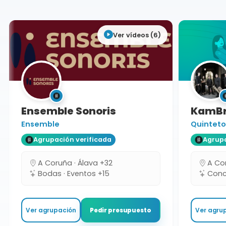
Ver vídeos (6)
Ensemble Sonoris
KamBr
Ensemble
Quinteto
Agrupación verificada
Agrupa
A Coruña · Álava +32
A Co
Bodas · Eventos +15
Conc
Ver agrupación
Ver agru
Pedir presupuesto