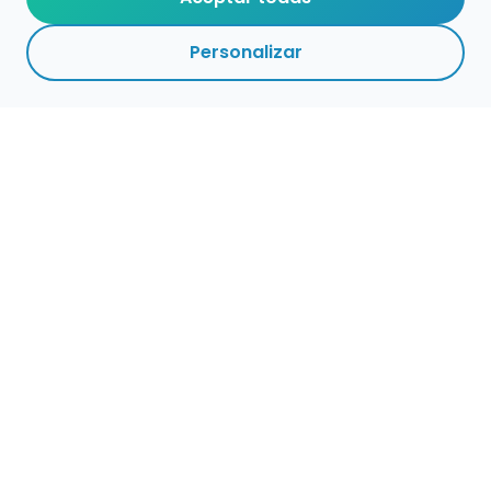
Personalizar
Haz que tu talento
ocupe el lugar que
merece
Presenta tu música en un marketplace con
presencia cuidada, búsqueda clara y