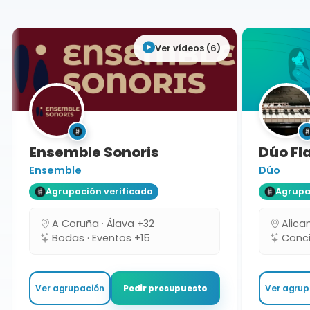
Ver vídeos (6)
Ensemble Sonoris
Dúo Fla
Ensemble
Dúo
Agrupación verificada
Agrupaci
A Coruña · Álava +32
Alicant
Bodas · Eventos +15
Concie
Ver agrupación
Ver agrupa
Pedir presupuesto