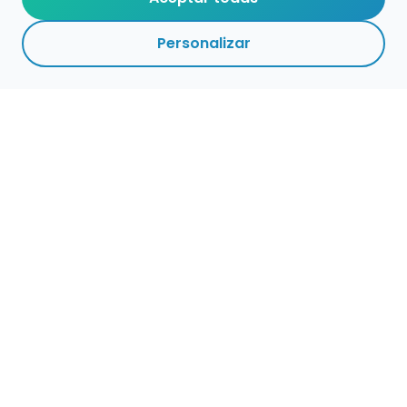
Personalizar
Haz que tu talento
ocupe el lugar que
merece
Presenta tu música en un marketplace con
presencia cuidada, búsqueda clara y