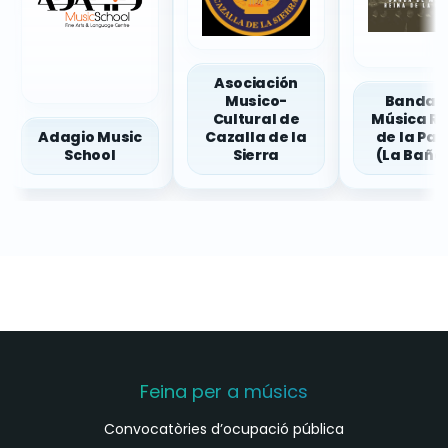
Asociación
Musico-
Banda 
Cultural de
Música Re
Adagio Music
Cazalla de la
de la Pas
School
Sierra
(La Bañe
Feina per a músics
Convocatòries d’ocupació pública