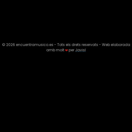
Política de cookies
Política de Privacitat
Condicions d’Ús
©
2026
encuentramusico.es - Tots els drets reservats - Web elaborada
amb molt
per
Javisl
❤