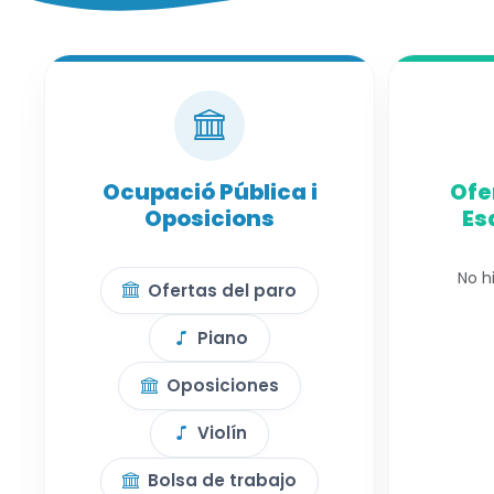
Ocupació Pública i
Ofe
Oposicions
Es
No h
Ofertas del paro
Piano
Oposiciones
Violín
Bolsa de trabajo