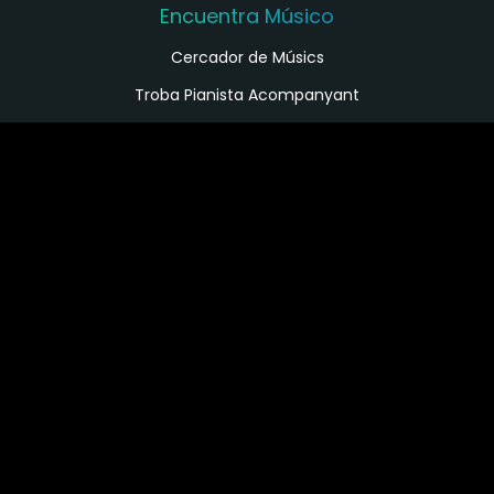
Encuentra Músico
Cercador de Músics
Troba Pianista Acompanyant
Enllaços d’interès
Registre de conservatoris i escoles de música a
Espanya
Configura alertes de feina
Contacta amb nosaltres