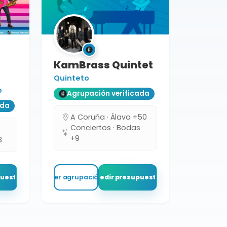
KamBrass Quintet
Quinteto
o
Agrupación verificada
ada
A Coruña · Álava +50
Conciertos · Bodas
+9
8
puesto
Ver agrupación
Pedir presupuesto