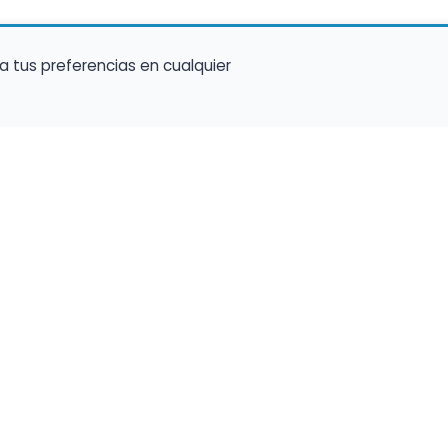
a tus preferencias en cualquier
talento ocupe el luga
a tu música en un marketplace con presencia 
lara y oportunidades preparadas para perfiles