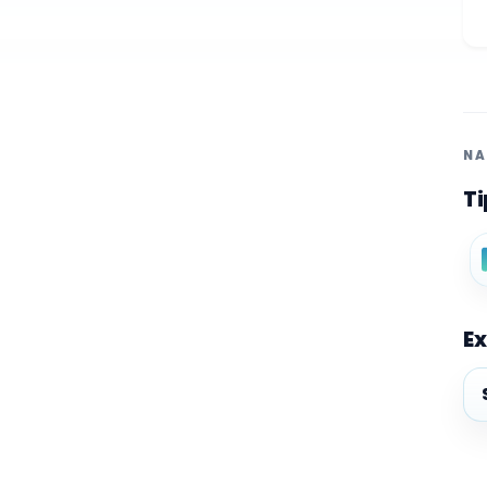
NA
Ti
Ex
Ex