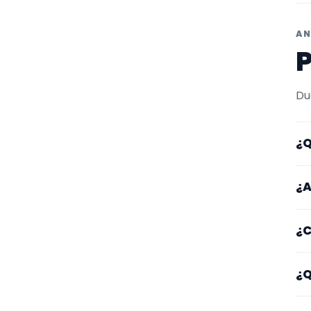
AN
P
Du
¿Q
Aq
¿A
re
Lo
¿C
zo
po
Em
¿Q
ti
Fí