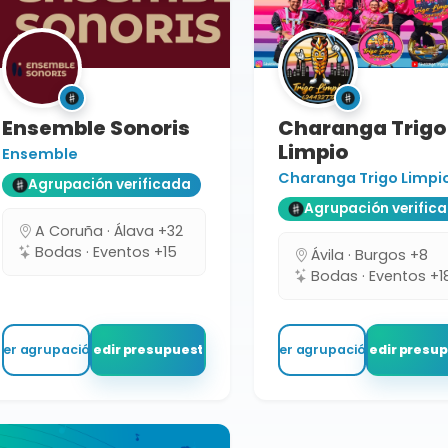
Ensemble Sonoris
Charanga Trigo
Limpio
Ensemble
Charanga Trigo Limpi
Agrupación verificada
Agrupación verific
A Coruña · Álava +32
Bodas · Eventos +15
Ávila · Burgos +8
Bodas · Eventos +1
Ver agrupación
Pedir presupuesto
Ver agrupación
Pedir presu