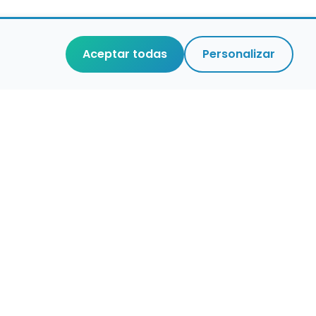
Aceptar todas
Personalizar
r que merece
cuidada,
 de verdad.