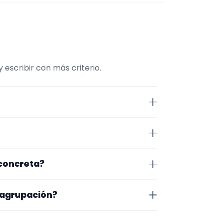
escribir con más criterio.
as. Conviene comparar
r.
 Segovia. Algunos son de la
 concreta?
 lugar exacto, horarios y
o que te encaja, usa el filtro de
 agrupación?
as a lo que buscas.
na en la que trabajan, los vídeos