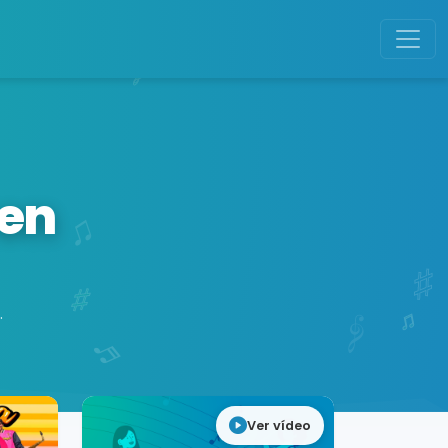
 en
.
Ver vídeo