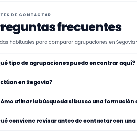
TES DE CONTACTAR
reguntas frecuentes
das habituales para comparar agrupaciones en Segovia y 
ué tipo de agrupaciones puedo encontrar aquí?
uí verás agrupaciones que trabajan para fiestas privad
ctúan en Segovia?
pertorio, tamaño de la formación y vídeos antes de decidi
s perfiles que aparecen aquí han indicado que trabajan en
ómo afinar la búsqueda si busco una formación
na y otros se desplazan, así que merece la pena confirmar
sibles gastos.
pieza por el tipo de evento y la zona. Si ya sabes el format
ué conviene revisar antes de contactar con una
po de agrupación para quedarte con opciones más cercan
jate en el repertorio, el tamaño real de la formación, la zo