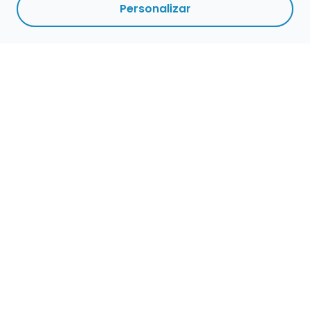
Personalizar
Haz que tu talento
ocupe el lugar que
merece
Presenta tu música en un marketplace con
presencia cuidada, búsqueda clara y
oportunidades preparadas para perfiles de
verdad.