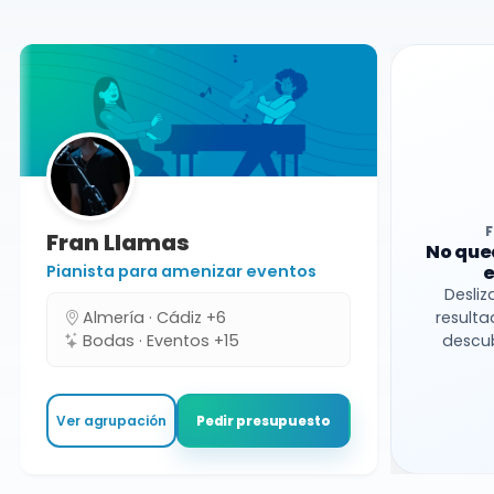
Fran Llamas
No que
Pianista para amenizar eventos
e
Desliz
Almería · Cádiz +6
resulta
Bodas · Eventos +15
descub
Ver agrupación
Pedir presupuesto