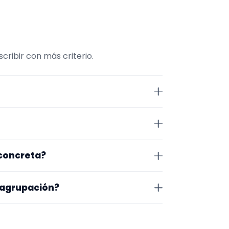
ribir con más criterio.
as. Conviene comparar
r.
 Jaén. Algunos son de la zona y
 concreta?
exacto, horarios y posibles
o que te encaja, usa el filtro de
 agrupación?
as a lo que buscas.
na en la que trabajan, los vídeos
 más fácil será pedir algo