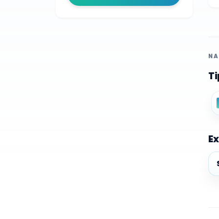
NA
Ti
Ex
Ex