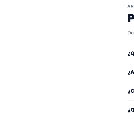
AN
P
Du
¿Q
Aq
¿A
re
Lo
¿C
ot
ga
Em
¿Q
ti
Fí
o 