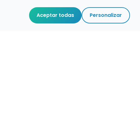
Aceptar todas
Personalizar
r que merece
cuidada,
 de verdad.