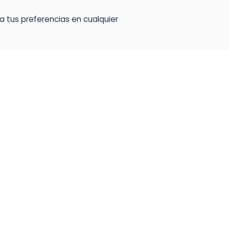
a tus preferencias en cualquier
talento ocupe el luga
a tu música en un marketplace con presencia 
lara y oportunidades preparadas para perfiles