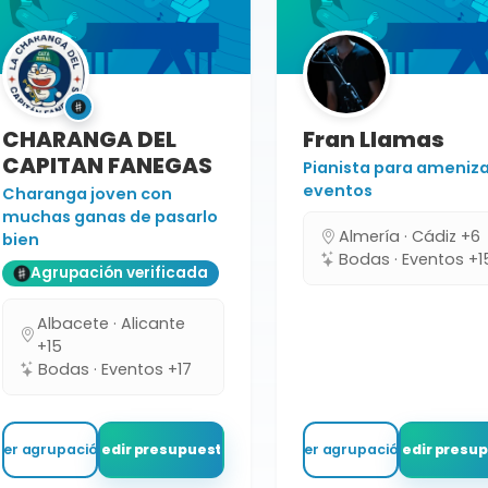
CHARANGA DEL
Fran Llamas
CAPITAN FANEGAS
Pianista para ameniza
eventos
Charanga joven con
muchas ganas de pasarlo
Almería · Cádiz +6
bien
Bodas · Eventos +1
Agrupación verificada
Albacete · Alicante
+15
Bodas · Eventos +17
Ver agrupación
Pedir presupuesto
Ver agrupación
Pedir presu