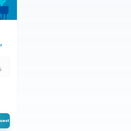
r
5
puesto