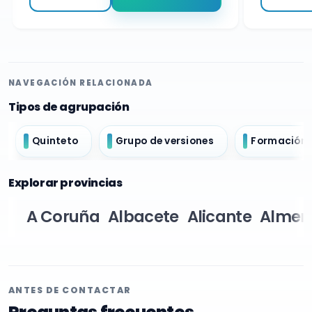
NAVEGACIÓN RELACIONADA
Tipos de agrupación
Quinteto
Grupo de versiones
Formación 
Explorar provincias
A Coruña
Albacete
Alicante
Almer
ANTES DE CONTACTAR