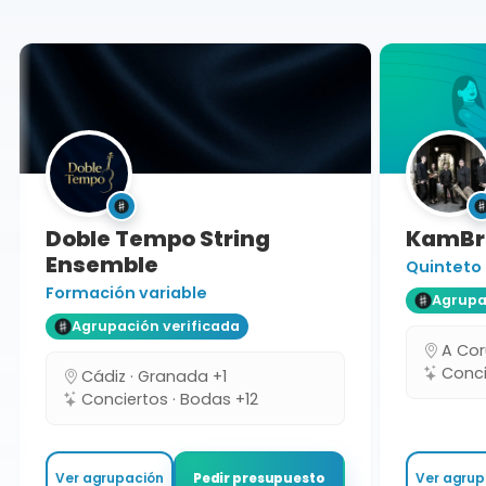
Doble Tempo String
KamBra
Ensemble
Quinteto
Formación variable
Agrupaci
Agrupación verificada
A Coru
Concie
Cádiz · Granada +1
Conciertos · Bodas +12
Ver agrupación
Ver agrupa
Pedir presupuesto