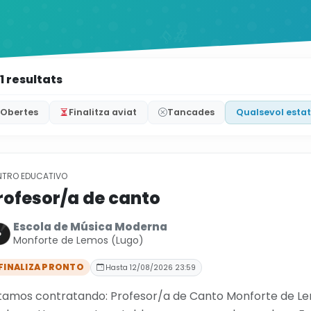
1 resultats
Obertes
Finalitza aviat
Tancades
Qualsevol estat
NTRO EDUCATIVO
rofesor/a de canto
Escola de Música Moderna
Monforte de Lemos (Lugo)
FINALIZA PRONTO
Hasta 12/08/2026 23:59
tamos contratando: Profesor/a de Canto Monforte de Lem