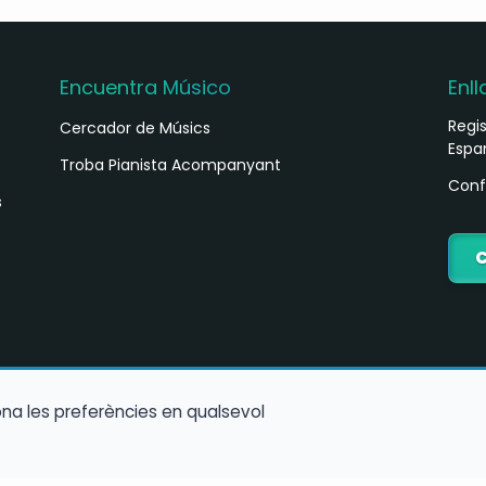
Encuentra Músico
Enll
Regi
Cercador de Músics
Espa
Troba Pianista Acompanyant
Conf
s
iona les preferències en qualsevol
Política de cookies
Política de Privacitat
Condicions d’Ús