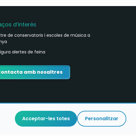
aços d’interès
stre de conservatoris i escoles de música a
nya
igura alertes de feina
Contacta amb nosaltres
Acceptar-les totes
Personalitzar