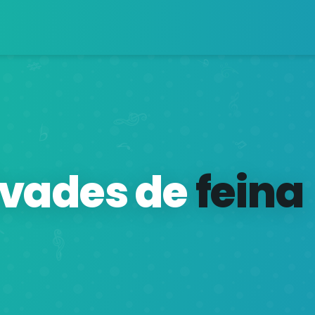
ivades de
feina