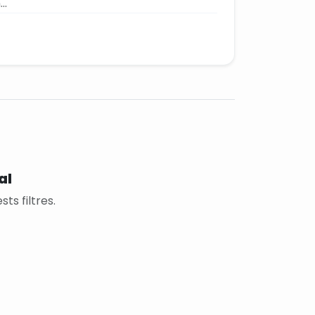
..
al
ts filtres.