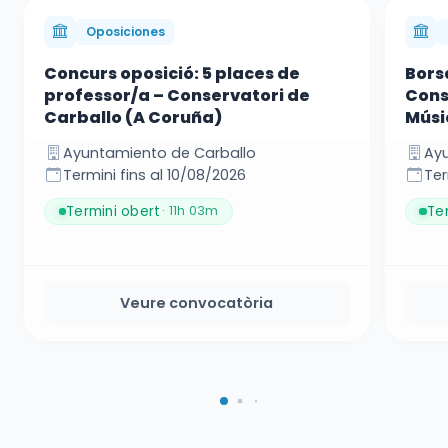
Oposiciones
Concurs oposició: 5 places de
Borsa
professor/a – Conservatori de
Cons
Carballo (A Coruña)
Músi
Ayuntamiento de Carballo
Ayu
Termini fins al 10/08/2026
Ter
Termini obert
Te
· 11h 03m
Veure convocatòria