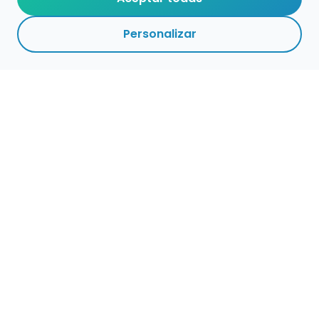
Personalizar
Haz que tu talento
ocupe el lugar que
merece
Presenta tu música en un marketplace con
presencia cuidada, búsqueda clara y