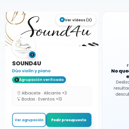
Dúo
Ver vídeos (3)
SOUND4U
No que
Dúo violín y piano
e
Agrupación verificada
Desliz
resulta
Albacete · Alicante +3
descub
Bodas · Eventos +13
Ver agrupación
Pedir presupuesto