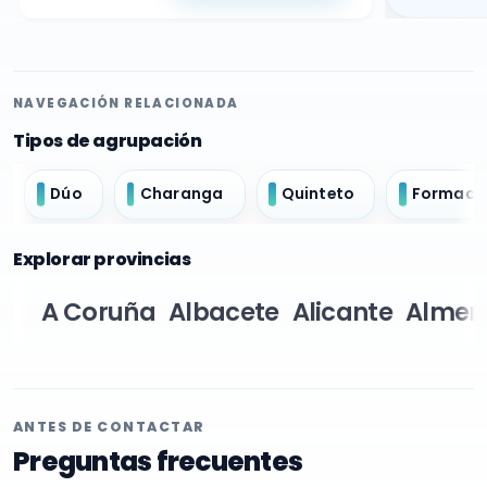
NAVEGACIÓN RELACIONADA
Tipos de agrupación
Dúo
Charanga
Quinteto
Formació
Explorar provincias
A Coruña
Albacete
Alicante
Almer
ANTES DE CONTACTAR
Preguntas frecuentes