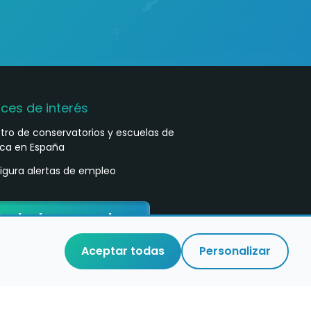
aces de interés
stro de conservatorios y escuelas de
ca en España
igura alertas de empleo
ontacta con nosotros
Aceptar todas
Personalizar