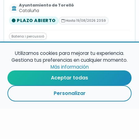
Ayuntamiento de Torelló
Cataluña
PLAZO ABIERTO
Hasta 19/08/2026 23:59
Bateria i percussió
Utilizamos cookies para mejorar tu experiencia.
Gestiona tus preferencias en cualquier momento.
BOLSA DE TRABAJO
Más información
Bolsa de Profesor/a de Clarinete –
Conservatorio de Vila-seca (Tarragona)
Aceptar todas
Patronat Municipal de Música de Vila-seca
Personalizar
PLAZO ABIERTO
Hasta 19/08/2026 23:59
Clarinete
BOLSA DE TRABAJO