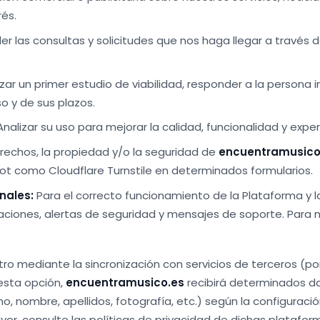
rés.
r las consultas y solicitudes que nos haga llegar a través 
zar un primer estudio de viabilidad, responder a la persona 
o y de sus plazos.
nalizar su uso para mejorar la calidad, funcionalidad y exper
rechos, la propiedad y/o la seguridad de
encuentramusico
bot como Cloudflare Turnstile en determinados formularios.
nales:
Para el correcto funcionamiento de la Plataforma y 
ciones, alertas de seguridad y mensajes de soporte. Para m
tro mediante la sincronización con servicios de terceros (p
 esta opción,
encuentramusico.es
recibirá determinados dat
o, nombre, apellidos, fotografía, etc.) según la configuració
vor, consulte las políticas de privacidad de dichas platafo