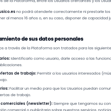
és de la Plataforma, entre los Usuarios ofertantes y los Usua
sico.es
no podrá atenderle correctamente ni prestarle los s
ener al menos 16 años o, en su caso, disponer de capacidad ju
atamiento de sus datos personales
os a través de la Plataforma son tratados para las siguiente
arios:
Identificarlo como usuario, darle acceso a las funcion
ublicaciones.
ofertas de trabajo:
Permitir a los usuarios interesados (mús
ajo.
rios:
Facilitar un medio para que los Usuarios puedan comun
ertas de trabajo.
comerciales (newsletter):
Siempre que tengamos su cons
ón comercial o publicitaria sobre nuestros servicios, noti