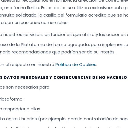
 asesoría, recopilamos el nombre, la dirección de correo elec
ita, una fecha límite. Estos datos se utilizan exclusivamente 
onsulta solicitada; la casilla del formulario acredita que se h
ra comunicaciones comerciales.
nuestros servicios, las funciones que utiliza y las acciones 
 uso de la Plataforma de forma agregada, para implementa
narle recomendaciones que podrían ser de su interés.
n al respecto en nuestra
Política de Cookies
.
US DATOS PERSONALES Y CONSECUENCIAS DE NO HACERLO
dos son necesarios para:
 Plataforma.
o responder a ellas.
ecta entre Usuarios (por ejemplo, para la contratación de ser