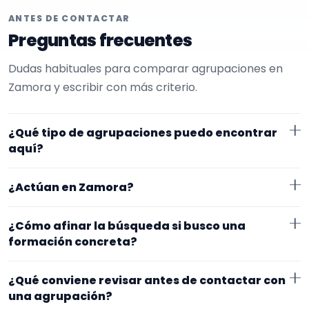
ANTES DE CONTACTAR
Preguntas frecuentes
Dudas habituales para comparar agrupaciones en
Zamora y escribir con más criterio.
¿Qué tipo de agrupaciones puedo encontrar
aquí?
Aquí verás agrupaciones que trabajan para
¿Actúan en Zamora?
cumpleaños. Conviene comparar repertorio, tamaño
de la formación y vídeos antes de decidir.
Los perfiles que aparecen aquí han indicado que
¿Cómo afinar la búsqueda si busco una
trabajan en Zamora. Algunos son de la zona y otros se
formación concreta?
desplazan, así que merece la pena confirmar lugar
Empieza por el tipo de evento y la zona. Si ya sabes el
exacto, horarios y posibles gastos.
¿Qué conviene revisar antes de contactar con
formato que te encaja, usa el filtro de tipo de
una agrupación?
agrupación para quedarte con opciones más