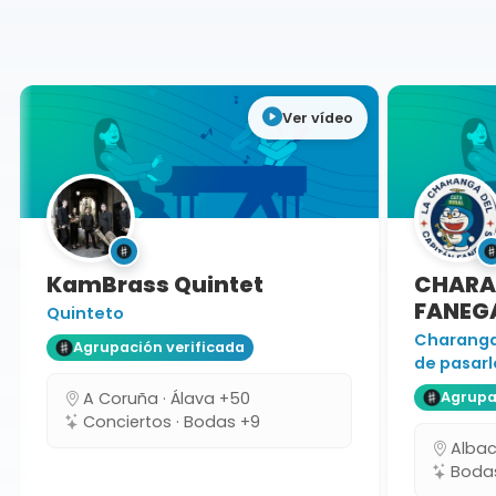
Zamora
Ver vídeo
KamBrass Quintet
CHARAN
FANEGA
Quinteto
Charanga 
Agrupación verificada
de pasarlo
A Coruña · Álava +50
Agrupaci
Conciertos · Bodas +9
Albacet
Bodas 