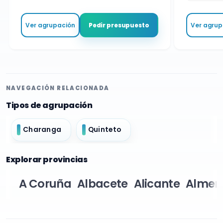
Ver agrupación
Ver agrupa
Pedir presupuesto
NAVEGACIÓN RELACIONADA
Tipos de agrupación
Charanga
Quinteto
Explorar provincias
A Coruña
Albacete
Alicante
Almer