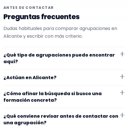
ANTES DE CONTACTAR
Preguntas frecuentes
Dudas habituales para comparar agrupaciones en
Alicante y escribir con más criterio.
¿Qué tipo de agrupaciones puedo encontrar
aquí?
Aquí verás agrupaciones que trabajan para
¿Actúan en Alicante?
cumpleaños. Conviene comparar repertorio, tamaño
de la formación y vídeos antes de decidir.
Los perfiles que aparecen aquí han indicado que
¿Cómo afinar la búsqueda si busco una
trabajan en Alicante. Algunos son de la zona y otros
formación concreta?
se desplazan, así que merece la pena confirmar lugar
Empieza por el tipo de evento y la zona. Si ya sabes el
exacto, horarios y posibles gastos.
¿Qué conviene revisar antes de contactar con
formato que te encaja, usa el filtro de tipo de
una agrupación?
agrupación para quedarte con opciones más