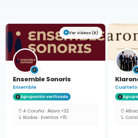
Alicante
Ver vídeos (6)
Ensemble Sonoris
Klarone
Ensemble
Cuarteto
Agrupación verificada
Agrupaci
A Coruña · Álava +32
Albacet
Bodas · Eventos +15
Concie