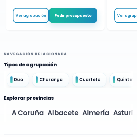
Ver agrupación
Ver agrupa
Pedir presupuesto
NAVEGACIÓN RELACIONADA
Tipos de agrupación
Dúo
Charanga
Cuarteto
Quintet
Explorar provincias
A Coruña
Albacete
Almería
Asturi