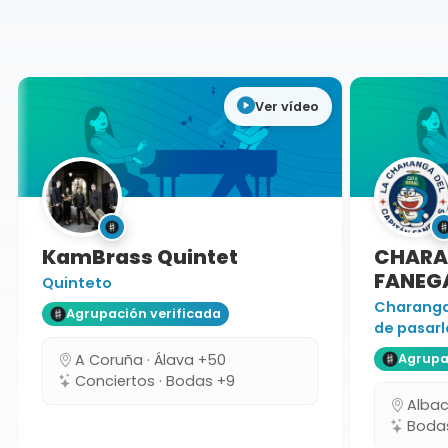
Jaén
Ver vídeo
KamBrass Quintet
CHARAN
FANEGA
Quinteto
Charanga 
Agrupación verificada
de pasarlo
A Coruña · Álava +50
Agrupaci
Conciertos · Bodas +9
Albacet
Bodas 