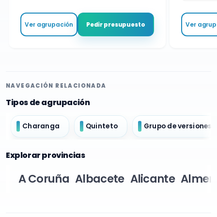
Ver agrupación
Ver agrupa
Pedir presupuesto
NAVEGACIÓN RELACIONADA
Tipos de agrupación
Charanga
Quinteto
Grupo de versiones
Explorar provincias
A Coruña
Albacete
Alicante
Almer