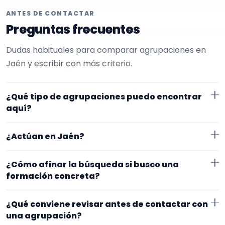
ANTES DE CONTACTAR
Preguntas frecuentes
Dudas habituales para comparar agrupaciones en
Jaén y escribir con más criterio.
¿Qué tipo de agrupaciones puedo encontrar
aquí?
Aquí verás agrupaciones que trabajan para
¿Actúan en Jaén?
cumpleaños. Conviene comparar repertorio, tamaño
de la formación y vídeos antes de decidir.
Los perfiles que aparecen aquí han indicado que
¿Cómo afinar la búsqueda si busco una
trabajan en Jaén. Algunos son de la zona y otros se
formación concreta?
desplazan, así que merece la pena confirmar lugar
Empieza por el tipo de evento y la zona. Si ya sabes el
exacto, horarios y posibles gastos.
¿Qué conviene revisar antes de contactar con
formato que te encaja, usa el filtro de tipo de
una agrupación?
agrupación para quedarte con opciones más