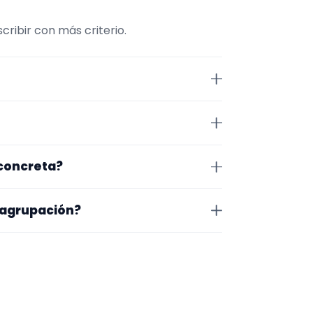
ribir con más criterio.
onviene comparar repertorio,
 León. Algunos son de la zona y
 concreta?
exacto, horarios y posibles
o que te encaja, usa el filtro de
 agrupación?
as a lo que buscas.
na en la que trabajan, los vídeos
 más fácil será pedir algo