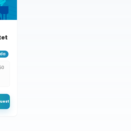
tet
ada
50
s
puesto