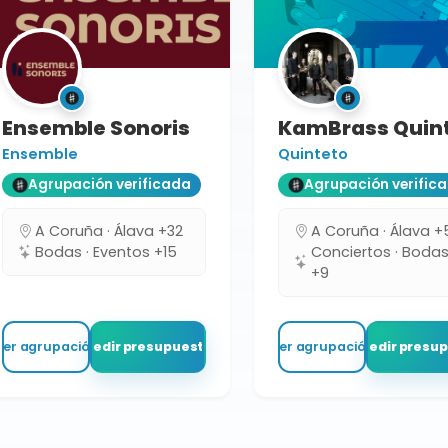
Ensemble Sonoris
KamBrass Quin
Ensemble
Quinteto
Agrupación verificada
Agrupación verific
A Coruña · Álava +32
A Coruña · Álava +
Bodas · Eventos +15
Conciertos · Boda
+9
Ver agrupación
Pedir presupuesto
Ver agrupación
Pedir presu