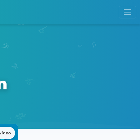
n
vídeo