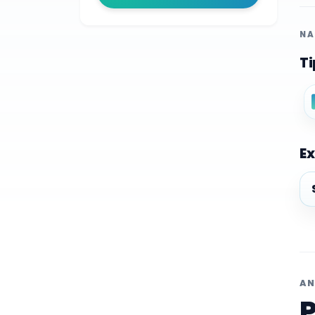
NA
Ti
Ex
Ex
AN
P