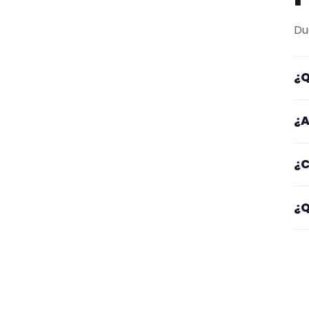
Du
¿Q
Aq
¿A
ta
Lo
¿C
ot
ga
Em
¿Q
ti
Fí
o 
co