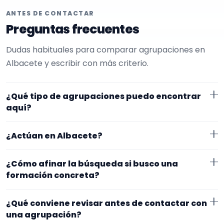
ANTES DE CONTACTAR
Preguntas frecuentes
Dudas habituales para comparar agrupaciones en
Albacete y escribir con más criterio.
¿Qué tipo de agrupaciones puedo encontrar
aquí?
Aquí verás agrupaciones que trabajan para
¿Actúan en Albacete?
cumpleaños. Conviene comparar repertorio, tamaño
de la formación y vídeos antes de decidir.
Los perfiles que aparecen aquí han indicado que
¿Cómo afinar la búsqueda si busco una
trabajan en Albacete. Algunos son de la zona y otros
formación concreta?
se desplazan, así que merece la pena confirmar lugar
Empieza por el tipo de evento y la zona. Si ya sabes el
exacto, horarios y posibles gastos.
¿Qué conviene revisar antes de contactar con
formato que te encaja, usa el filtro de tipo de
una agrupación?
agrupación para quedarte con opciones más