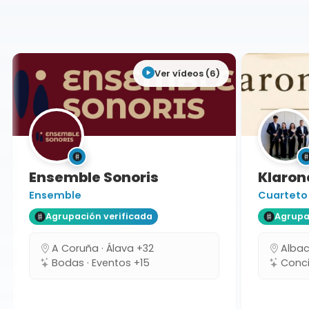
Albacete
Ver vídeos (6)
Ensemble Sonoris
Klarone
Ensemble
Cuarteto
Agrupación verificada
Agrupaci
A Coruña · Álava +32
Albacet
Bodas · Eventos +15
Concie