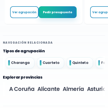
Ver agrupación
Ver agrupa
Pedir presupuesto
NAVEGACIÓN RELACIONADA
Tipos de agrupación
Charanga
Cuarteto
Quinteto
For
Explorar provincias
A Coruña
Alicante
Almería
Asturia