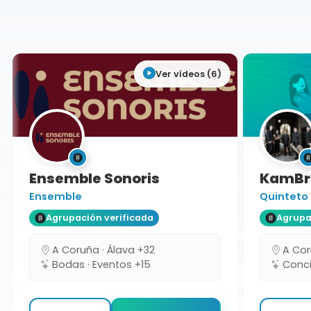
Álava
Ver vídeos (6)
Ensemble Sonoris
KamBra
Ensemble
Quinteto
Agrupación verificada
Agrupaci
A Coruña · Álava +32
A Coru
Bodas · Eventos +15
Concie