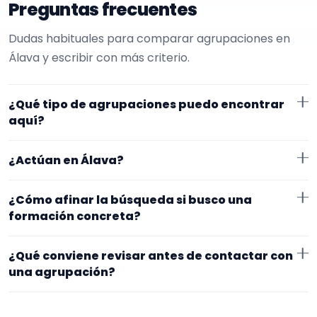
Preguntas frecuentes
Dudas habituales para comparar agrupaciones en
Álava y escribir con más criterio.
¿Qué tipo de agrupaciones puedo encontrar
aquí?
Aquí verás agrupaciones que trabajan para
¿Actúan en Álava?
cumpleaños. Conviene comparar repertorio, tamaño
de la formación y vídeos antes de decidir.
Los perfiles que aparecen aquí han indicado que
¿Cómo afinar la búsqueda si busco una
trabajan en Álava. Algunos son de la zona y otros se
formación concreta?
desplazan, así que merece la pena confirmar lugar
Empieza por el tipo de evento y la zona. Si ya sabes el
exacto, horarios y posibles gastos.
¿Qué conviene revisar antes de contactar con
formato que te encaja, usa el filtro de tipo de
una agrupación?
agrupación para quedarte con opciones más
Fíjate en el repertorio, el tamaño real de la
cercanas a lo que buscas.