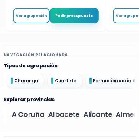
Ver agrupación
Ver agru
Pedir presupuesto
NAVEGACIÓN RELACIONADA
Tipos de agrupación
Charanga
Cuarteto
Formación variable
Explorar provincias
A Coruña
Albacete
Alicante
Almer