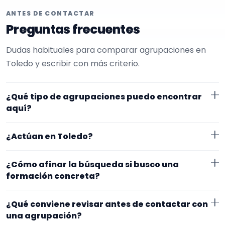
ANTES DE CONTACTAR
Preguntas frecuentes
Dudas habituales para comparar agrupaciones en
Toledo y escribir con más criterio.
¿Qué tipo de agrupaciones puedo encontrar
aquí?
Aquí verás agrupaciones que trabajan para
¿Actúan en Toledo?
cumpleaños. Conviene comparar repertorio, tamaño
de la formación y vídeos antes de decidir.
Los perfiles que aparecen aquí han indicado que
¿Cómo afinar la búsqueda si busco una
trabajan en Toledo. Algunos son de la zona y otros se
formación concreta?
desplazan, así que merece la pena confirmar lugar
Empieza por el tipo de evento y la zona. Si ya sabes el
exacto, horarios y posibles gastos.
¿Qué conviene revisar antes de contactar con
formato que te encaja, usa el filtro de tipo de
una agrupación?
agrupación para quedarte con opciones más