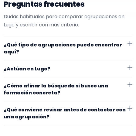
Preguntas frecuentes
Dudas habituales para comparar agrupaciones en
Lugo y escribir con más criterio.
¿Qué tipo de agrupaciones puedo encontrar
aquí?
Aquí verás agrupaciones que trabajan para
¿Actúan en Lugo?
cumpleaños. Conviene comparar repertorio, tamaño
de la formación y vídeos antes de decidir.
Los perfiles que aparecen aquí han indicado que
¿Cómo afinar la búsqueda si busco una
trabajan en Lugo. Algunos son de la zona y otros se
formación concreta?
desplazan, así que merece la pena confirmar lugar
Empieza por el tipo de evento y la zona. Si ya sabes el
exacto, horarios y posibles gastos.
¿Qué conviene revisar antes de contactar con
formato que te encaja, usa el filtro de tipo de
una agrupación?
agrupación para quedarte con opciones más
Fíjate en el repertorio, el tamaño real de la
cercanas a lo que buscas.