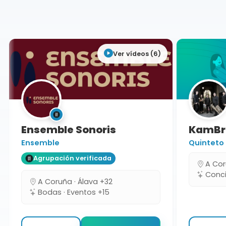
Lugo
Ver vídeos (6)
Ensemble Sonoris
KamBra
Ensemble
Quinteto
Agrupación verificada
A Coru
Concie
A Coruña · Álava +32
Bodas · Eventos +15