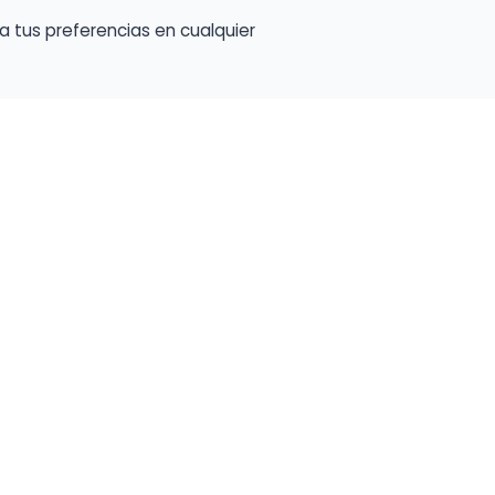
a tus preferencias en cualquier
talento ocupe el luga
a tu música en un marketplace con presencia 
lara y oportunidades preparadas para perfiles
Crear mi perfil