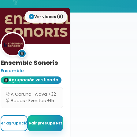
Ver vídeos (6)
Ensemble Sonoris
Ensemble
Agrupación verificada
A Coruña · Álava +32
Bodas · Eventos +15
Ver agrupación
Pedir presupuesto