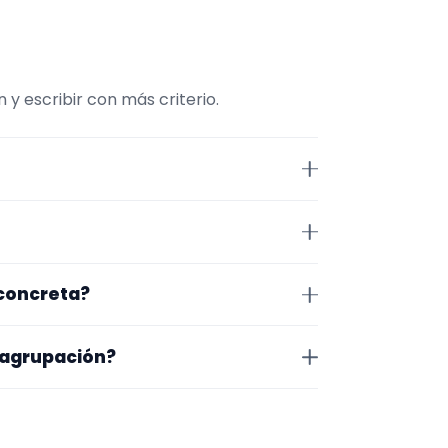
y escribir con más criterio.
 esta página la selección está
repertorio, tamaño de la
 Castellón. Algunos son de la
 concreta?
 lugar exacto, horarios y
pecífico, cambia el subtipo o
 agrupación?
inar primero evento y zona, y
na en la que trabajan, los vídeos
 más fácil será pedir algo