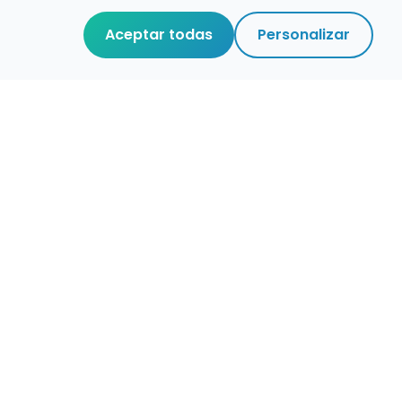
Aceptar todas
Personalizar
r que merece
cuidada,
 de verdad.