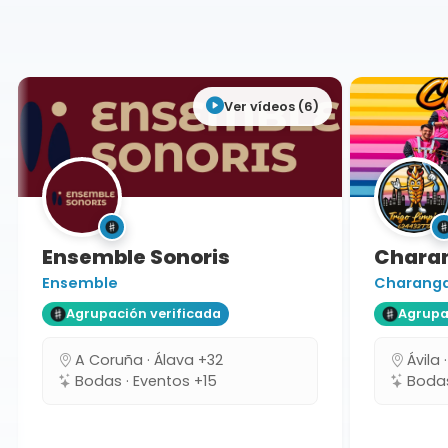
Segovia
Ver vídeos (6)
Ensemble Sonoris
Charang
Ensemble
Charanga T
Agrupación verificada
Agrupaci
A Coruña · Álava +32
Ávila ·
Bodas · Eventos +15
Bodas 