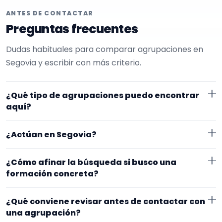
ANTES DE CONTACTAR
Preguntas frecuentes
Dudas habituales para comparar agrupaciones en
Segovia y escribir con más criterio.
¿Qué tipo de agrupaciones puedo encontrar
aquí?
Aquí verás agrupaciones que trabajan para
¿Actúan en Segovia?
restaurantes. Conviene comparar repertorio,
tamaño de la formación y vídeos antes de decidir.
Los perfiles que aparecen aquí han indicado que
¿Cómo afinar la búsqueda si busco una
trabajan en Segovia. Algunos son de la zona y otros se
formación concreta?
desplazan, así que merece la pena confirmar lugar
Empieza por el tipo de evento y la zona. Si ya sabes el
exacto, horarios y posibles gastos.
¿Qué conviene revisar antes de contactar con
formato que te encaja, usa el filtro de tipo de
una agrupación?
agrupación para quedarte con opciones más