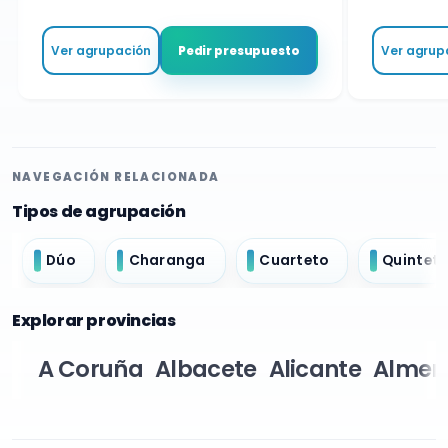
Ver agrupación
Ver agrupa
Pedir presupuesto
NAVEGACIÓN RELACIONADA
Tipos de agrupación
Dúo
Charanga
Cuarteto
Quintet
Explorar provincias
A Coruña
Albacete
Alicante
Almer