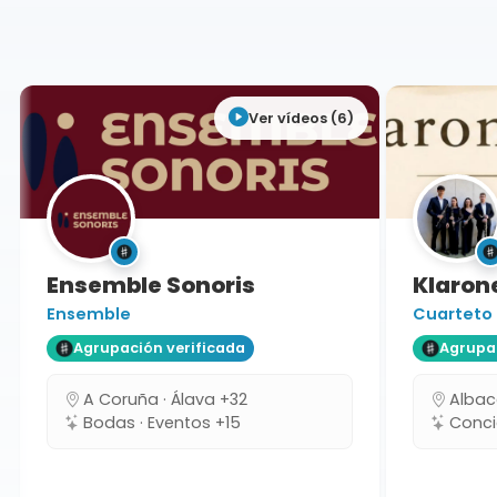
Madrid
Ver vídeos (6)
Ensemble Sonoris
Klarone
Ensemble
Cuarteto
Agrupación verificada
Agrupaci
A Coruña · Álava +32
Albacet
Bodas · Eventos +15
Concie