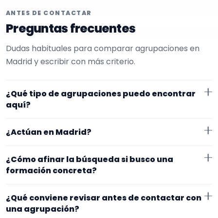
ANTES DE CONTACTAR
Preguntas frecuentes
Dudas habituales para comparar agrupaciones en
Madrid y escribir con más criterio.
¿Qué tipo de agrupaciones puedo encontrar
aquí?
Aquí verás agrupaciones que trabajan para
¿Actúan en Madrid?
restaurantes. Conviene comparar repertorio,
tamaño de la formación y vídeos antes de decidir.
Los perfiles que aparecen aquí han indicado que
¿Cómo afinar la búsqueda si busco una
trabajan en Madrid. Algunos son de la zona y otros se
formación concreta?
desplazan, así que merece la pena confirmar lugar
Empieza por el tipo de evento y la zona. Si ya sabes el
exacto, horarios y posibles gastos.
¿Qué conviene revisar antes de contactar con
formato que te encaja, usa el filtro de tipo de
una agrupación?
agrupación para quedarte con opciones más