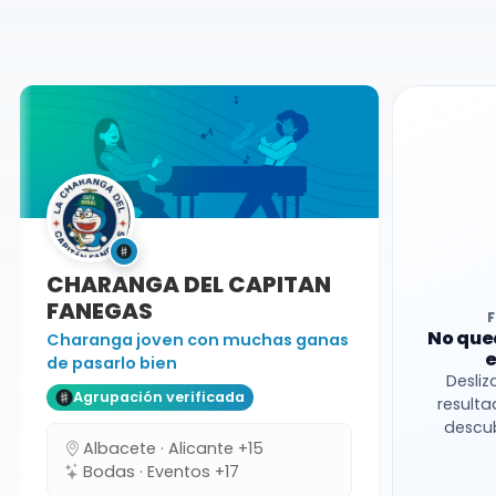
Castellón
Charanga
CHARANGA DEL CAPITAN
FANEGAS
No que
Charanga joven con muchas ganas
e
de pasarlo bien
Desliz
Agrupación verificada
resulta
descub
Albacete · Alicante +15
Bodas · Eventos +17