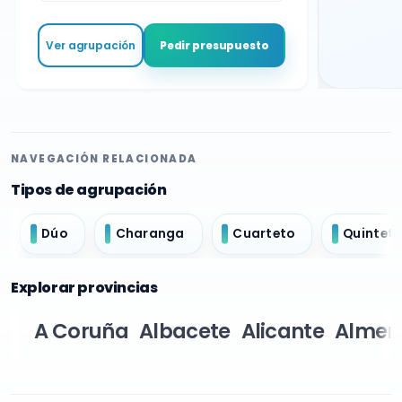
Ver agrupación
Pedir presupuesto
NAVEGACIÓN RELACIONADA
Tipos de agrupación
Dúo
Charanga
Cuarteto
Quintet
Explorar provincias
A Coruña
Albacete
Alicante
Almer