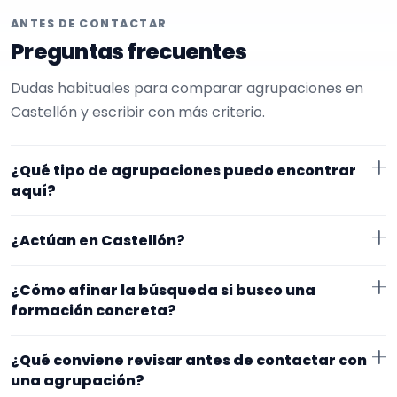
ANTES DE CONTACTAR
Preguntas frecuentes
Dudas habituales para comparar agrupaciones en
Castellón y escribir con más criterio.
¿Qué tipo de agrupaciones puedo encontrar
aquí?
Aquí verás agrupaciones que trabajan para
¿Actúan en Castellón?
restaurantes. En esta página la selección está más
afinada hacia charanga. Conviene comparar
Los perfiles que aparecen aquí han indicado que
¿Cómo afinar la búsqueda si busco una
repertorio, tamaño de la formación y vídeos antes de
trabajan en Castellón. Algunos son de la zona y otros
formación concreta?
decidir.
se desplazan, así que merece la pena confirmar lugar
Si este tipo de formación se te queda corto o
exacto, horarios y posibles gastos.
¿Qué conviene revisar antes de contactar con
demasiado específico, cambia el subtipo o quítalo
una agrupación?
para abrir la búsqueda. Suele funcionar mejor