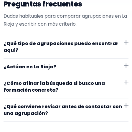
Preguntas frecuentes
Dudas habituales para comparar agrupaciones en La
Rioja y escribir con más criterio.
¿Qué tipo de agrupaciones puedo encontrar
aquí?
Aquí verás agrupaciones que trabajan para
¿Actúan en La Rioja?
restaurantes. Conviene comparar repertorio,
tamaño de la formación y vídeos antes de decidir.
Los perfiles que aparecen aquí han indicado que
¿Cómo afinar la búsqueda si busco una
trabajan en La Rioja. Algunos son de la zona y otros se
formación concreta?
desplazan, así que merece la pena confirmar lugar
Empieza por el tipo de evento y la zona. Si ya sabes el
exacto, horarios y posibles gastos.
¿Qué conviene revisar antes de contactar con
formato que te encaja, usa el filtro de tipo de
una agrupación?
agrupación para quedarte con opciones más
Fíjate en el repertorio, el tamaño real de la
cercanas a lo que buscas.