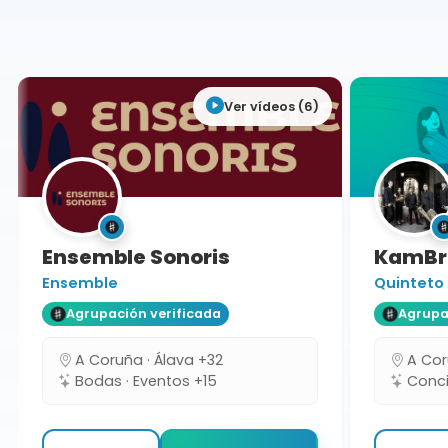
La Rioja
Ver vídeos (6)
Ensemble Sonoris
KamBra
Ensemble
Quinteto
Agrupación verificada
Agrupaci
A Coruña · Álava +32
A Coru
Bodas · Eventos +15
Concie