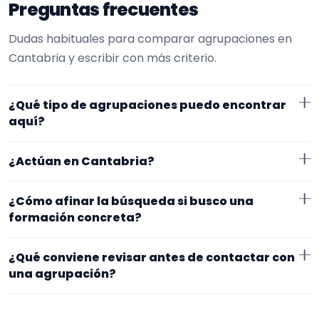
Preguntas frecuentes
Dudas habituales para comparar agrupaciones en
Cantabria y escribir con más criterio.
¿Qué tipo de agrupaciones puedo encontrar
aquí?
Aquí verás agrupaciones que trabajan para
¿Actúan en Cantabria?
restaurantes. Conviene comparar repertorio,
tamaño de la formación y vídeos antes de decidir.
Los perfiles que aparecen aquí han indicado que
¿Cómo afinar la búsqueda si busco una
trabajan en Cantabria. Algunos son de la zona y otros
formación concreta?
se desplazan, así que merece la pena confirmar lugar
Empieza por el tipo de evento y la zona. Si ya sabes el
exacto, horarios y posibles gastos.
¿Qué conviene revisar antes de contactar con
formato que te encaja, usa el filtro de tipo de
una agrupación?
agrupación para quedarte con opciones más
Fíjate en el repertorio, el tamaño real de la
cercanas a lo que buscas.