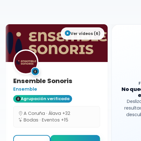
Cantabria
Ver vídeos (6)
Ensemble Sonoris
No que
Ensemble
e
Agrupación verificada
Desliz
resulta
A Coruña · Álava +32
descub
Bodas · Eventos +15