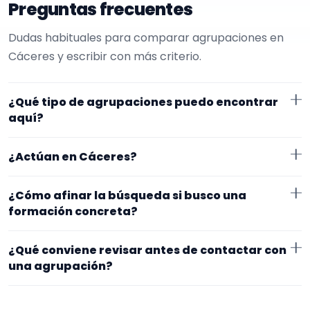
Preguntas frecuentes
Dudas habituales para comparar agrupaciones en
Cáceres y escribir con más criterio.
¿Qué tipo de agrupaciones puedo encontrar
aquí?
Aquí verás agrupaciones que trabajan para
¿Actúan en Cáceres?
restaurantes. Conviene comparar repertorio,
tamaño de la formación y vídeos antes de decidir.
Los perfiles que aparecen aquí han indicado que
¿Cómo afinar la búsqueda si busco una
trabajan en Cáceres. Algunos son de la zona y otros
formación concreta?
se desplazan, así que merece la pena confirmar lugar
Empieza por el tipo de evento y la zona. Si ya sabes el
exacto, horarios y posibles gastos.
¿Qué conviene revisar antes de contactar con
formato que te encaja, usa el filtro de tipo de
una agrupación?
agrupación para quedarte con opciones más
Fíjate en el repertorio, el tamaño real de la
cercanas a lo que buscas.