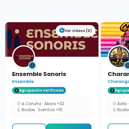
Cáceres
Ver vídeos (6)
Ensemble Sonoris
Charang
Ensemble
Charanga T
Agrupación verificada
Agrupaci
A Coruña · Álava +32
Ávila ·
Bodas · Eventos +15
Bodas 