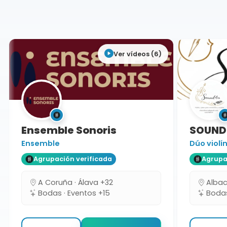
Almería
Ver vídeos (6)
Ensemble Sonoris
SOUND
Ensemble
Dúo violín 
Agrupación verificada
Agrupaci
A Coruña · Álava +32
Albacet
Bodas · Eventos +15
Bodas 