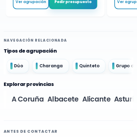
Ver agrupación
Ver agrupa
Pedir presupuesto
NAVEGACIÓN RELACIONADA
Tipos de agrupación
Dúo
Charanga
Quinteto
Grupo de
Explorar provincias
A Coruña
Albacete
Alicante
Asturi
ANTES DE CONTACTAR