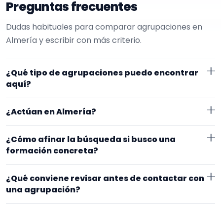
Preguntas frecuentes
Dudas habituales para comparar agrupaciones en
Almería y escribir con más criterio.
¿Qué tipo de agrupaciones puedo encontrar
aquí?
Aquí verás agrupaciones que trabajan para
¿Actúan en Almería?
restaurantes. Conviene comparar repertorio,
tamaño de la formación y vídeos antes de decidir.
Los perfiles que aparecen aquí han indicado que
¿Cómo afinar la búsqueda si busco una
trabajan en Almería. Algunos son de la zona y otros
formación concreta?
se desplazan, así que merece la pena confirmar lugar
Empieza por el tipo de evento y la zona. Si ya sabes el
exacto, horarios y posibles gastos.
¿Qué conviene revisar antes de contactar con
formato que te encaja, usa el filtro de tipo de
una agrupación?
agrupación para quedarte con opciones más
Fíjate en el repertorio, el tamaño real de la
cercanas a lo que buscas.