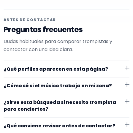
ANTES DE CONTACTAR
Preguntas frecuentes
Dudas habituales para comparar trompistas y
contactar con una idea clara.
¿Qué perfiles aparecen en esta página?
Aquí se muestran trompistas con perfil público en
¿Cómo sé si el músico trabaja en mi zona?
EncuentraMúsico. La selección está filtrada por
experiencia o disponibilidad para conciertos.
Cada perfil indica ubicación y zona de trabajo. Si
¿Sirve esta búsqueda si necesito trompista
necesitas desplazamiento o fechas concretas, lo
para conciertos?
mejor es confirmarlo desde el primer mensaje.
Sí. La landing reúne perfiles que han indicado ese
¿Qué conviene revisar antes de contactar?
contexto. Para afinar mejor, revisa especialidad