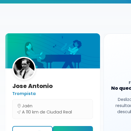
Buscador de músicos
Músicos
Conciertos
Ciudad Real
Jose Antonio
No qued
Trompista
Desliz
resulta
Jaén
descub
A 110 km de Ciudad Real