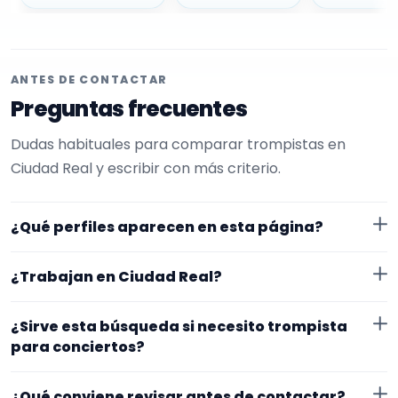
ANTES DE CONTACTAR
Preguntas frecuentes
Dudas habituales para comparar trompistas en
Ciudad Real y escribir con más criterio.
¿Qué perfiles aparecen en esta página?
Aquí se muestran trompistas con perfil público en
¿Trabajan en Ciudad Real?
EncuentraMúsico. La selección está filtrada por
experiencia o disponibilidad para conciertos. Además,
Los perfiles de esta landing tienen cobertura pública
¿Sirve esta búsqueda si necesito trompista
la página se centra en perfiles que trabajan en
en Ciudad Real. Aun así, conviene confirmar lugar
para conciertos?
Ciudad Real.
exacto, fechas, desplazamiento y disponibilidad antes
Sí. La landing reúne perfiles que han indicado ese
de cerrar nada.
¿Qué conviene revisar antes de contactar?