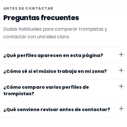
ANTES DE CONTACTAR
Preguntas frecuentes
Dudas habituales para comparar trompistas y
contactar con una idea clara.
¿Qué perfiles aparecen en esta página?
Aquí se muestran trompistas con perfil público en
¿Cómo sé si el músico trabaja en mi zona?
EncuentraMúsico.
Cada perfil indica ubicación y zona de trabajo. Si
¿Cómo comparo varios perfiles de
necesitas desplazamiento o fechas concretas, lo
trompistas?
mejor es confirmarlo desde el primer mensaje.
Compara especialidad principal, experiencia, vídeos o
¿Qué conviene revisar antes de contactar?
audios, ubicación y claridad del perfil. Un mensaje
concreto suele recibir respuestas más útiles.
Mira si el perfil explica bien su experiencia, el tipo de