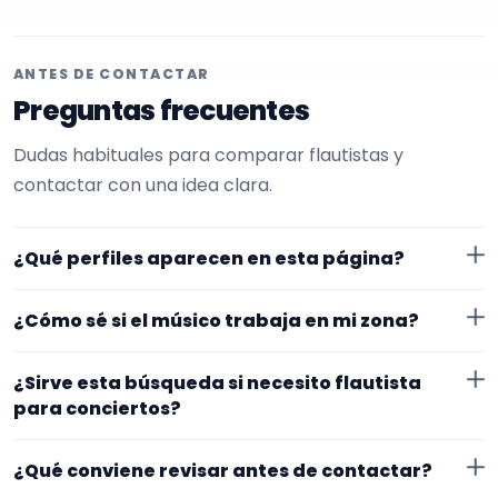
ANTES DE CONTACTAR
Preguntas frecuentes
Dudas habituales para comparar flautistas y
contactar con una idea clara.
¿Qué perfiles aparecen en esta página?
Aquí se muestran flautistas con perfil público en
¿Cómo sé si el músico trabaja en mi zona?
EncuentraMúsico. La selección está filtrada por
experiencia o disponibilidad para conciertos.
Cada perfil indica ubicación y zona de trabajo. Si
¿Sirve esta búsqueda si necesito flautista
necesitas desplazamiento o fechas concretas, lo
para conciertos?
mejor es confirmarlo desde el primer mensaje.
Sí. La landing reúne perfiles que han indicado ese
¿Qué conviene revisar antes de contactar?
contexto. Para afinar mejor, revisa especialidad