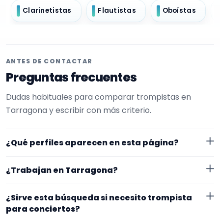
Clarinetistas
Flautistas
Oboístas
ANTES DE CONTACTAR
Preguntas frecuentes
Dudas habituales para comparar trompistas en
Tarragona y escribir con más criterio.
¿Qué perfiles aparecen en esta página?
Aquí se muestran trompistas con perfil público en
¿Trabajan en Tarragona?
EncuentraMúsico. La selección está filtrada por
experiencia o disponibilidad para conciertos. Además,
Los perfiles de esta landing tienen cobertura pública
¿Sirve esta búsqueda si necesito trompista
la página se centra en perfiles que trabajan en
en Tarragona. Aun así, conviene confirmar lugar
para conciertos?
Tarragona.
exacto, fechas, desplazamiento y disponibilidad antes