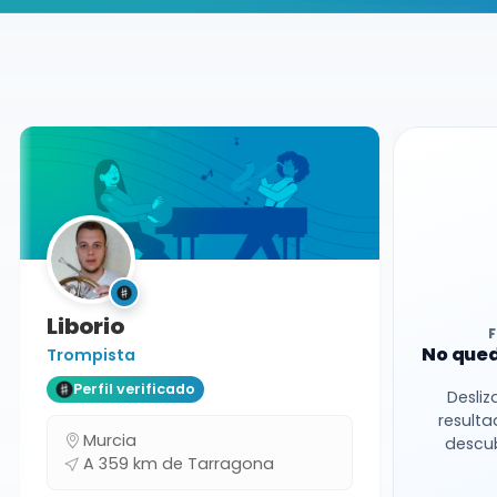
Buscador de músicos
Músicos
Conciertos
Tarragona
Liborio
No qued
Trompista
Perfil verificado
Desliz
resulta
Murcia
descub
A 359 km de Tarragona