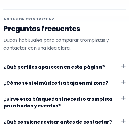
ANTES DE CONTACTAR
Preguntas frecuentes
Dudas habituales para comparar trompistas y
contactar con una idea clara.
¿Qué perfiles aparecen en esta página?
Aquí se muestran trompistas con perfil público en
¿Cómo sé si el músico trabaja en mi zona?
EncuentraMúsico. La selección está filtrada por
experiencia o disponibilidad para bodas y eventos.
Cada perfil indica ubicación y zona de trabajo. Si
¿Sirve esta búsqueda si necesito trompista
necesitas desplazamiento o fechas concretas, lo
para bodas y eventos?
mejor es confirmarlo desde el primer mensaje.
Sí. La landing reúne perfiles que han indicado ese
¿Qué conviene revisar antes de contactar?
contexto. Para afinar mejor, revisa especialidad