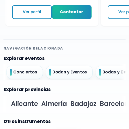
Ver perfil
Contactar
Ver per
NAVEGACIÓN RELACIONADA
Explorar eventos
Conciertos
Bodas y Eventos
Bodas y Ce
Explorar provincias
Alicante
Almería
Badajoz
Barcelo
Otros instrumentos