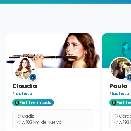
Buscador de músicos
Músicos
Charangas
Huelva
Claudia
Paula
Flautista
Flautista
Perfil verificado
Perfil ve
Cádiz
Córdo
A 103 km de Huelva
A 193 