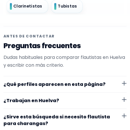
Clarinetistas
Tubistas
ANTES DE CONTACTAR
Preguntas frecuentes
Dudas habituales para comparar flautistas en Huelva
y escribir con más criterio.
¿Qué perfiles aparecen en esta página?
Aquí se muestran flautistas con perfil público en
¿Trabajan en Huelva?
EncuentraMúsico. La selección está filtrada por
experiencia o disponibilidad para charangas. Además,
Los perfiles de esta landing tienen cobertura pública
¿Sirve esta búsqueda si necesito flautista
la página se centra en perfiles que trabajan en
en Huelva. Aun así, conviene confirmar lugar exacto,
para charangas?
Huelva.
fechas, desplazamiento y disponibilidad antes de