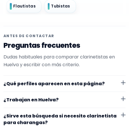
Flautistas
Tubistas
ANTES DE CONTACTAR
Preguntas frecuentes
Dudas habituales para comparar clarinetistas en
Huelva y escribir con más criterio.
¿Qué perfiles aparecen en esta página?
Aquí se muestran clarinetistas con perfil público en
¿Trabajan en Huelva?
EncuentraMúsico. La selección está filtrada por
experiencia o disponibilidad para charangas. Además,
Los perfiles de esta landing tienen cobertura pública
¿Sirve esta búsqueda si necesito clarinetista
la página se centra en perfiles que trabajan en
en Huelva. Aun así, conviene confirmar lugar exacto,
para charangas?
Huelva.
fechas, desplazamiento y disponibilidad antes de