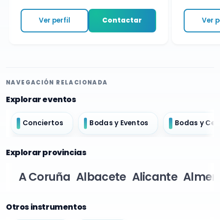
Ver perfil
Contactar
Ver per
NAVEGACIÓN RELACIONADA
Explorar eventos
Conciertos
Bodas y Eventos
Bodas y Ce
Explorar provincias
A Coruña
Albacete
Alicante
Almer
Otros instrumentos