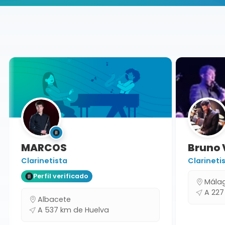
Buscador de músicos
Músicos
Charangas
Huelva
MARCOS
Bruno V
Clarinetista
Clarinetis
Perfil verificado
Málag
A 227 
Albacete
A 537 km de Huelva