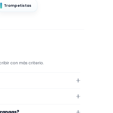
Trompetistas
ribir con más criterio.
Músico. La selección está
demás, la página se centra en
cante. Aun así, conviene
harangas?