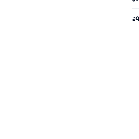
co
Sí
¿Q
es
Mi
se