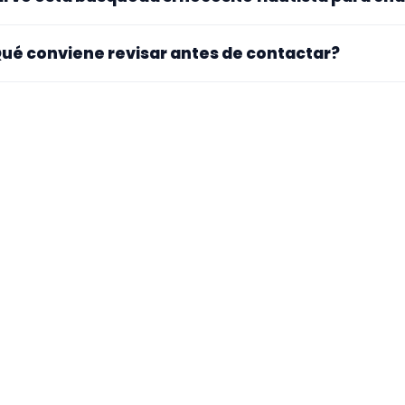
nfirmar lugar exacto, fechas, desplazamiento y disponibil
. La landing reúne perfiles que han indicado ese contexto. 
ué conviene revisar antes de contactar?
pecialidad principal, repertorio, experiencia previa y mater
ra si el perfil explica bien su experiencia, el tipo de traba
 mueve y si hay vídeos, audios o referencias que te ayuden