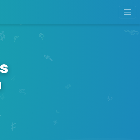
s
n
.