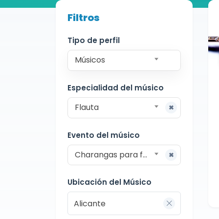
Buscador de músicos
Filtros
Músicos
Charangas
Alicante
Tipo de perfil
Músicos
Especialidad del músico
Flauta
Evento del músico
Charangas para fiestas
Ubicación del Músico