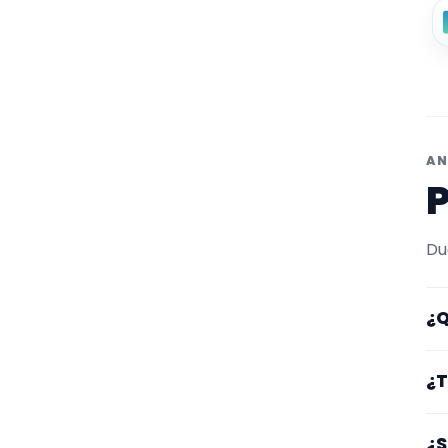
AN
P
Du
¿Q
Aq
¿T
fi
pe
Lo
¿S