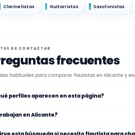
Clarinetistas
Guitarristas
Saxofonistas
TES DE CONTACTAR
reguntas frecuentes
das habituales para comparar flautistas en Alicante y esc
ué perfiles aparecen en esta página?
uí se muestran flautistas con perfil público en Encuentra
rabajan en Alicante?
ltrada por experiencia o disponibilidad para charangas. A
rfiles que trabajan en Alicante.
s perfiles de esta landing tienen cobertura pública en Ali
irve esta búsqueda si necesito flautista para c