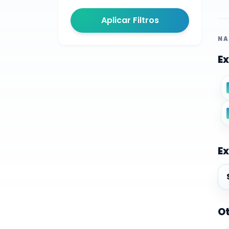
Aplicar Filtros
NA
Ex
Ex
Ex
Ot