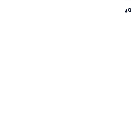
Sí
¿Q
es
Mi
se