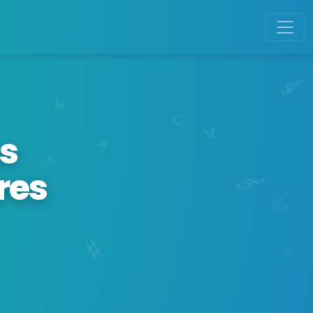
s
res