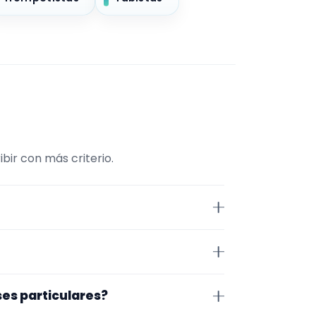
bir con más criterio.
Músico. La selección está
lares. Además, la página se
lva. Aun así, conviene confirmar
ses particulares?
 de cerrar nada.