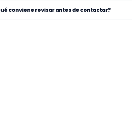
. La landing reúne perfiles que han indicado ese contexto. 
ué conviene revisar antes de contactar?
pecialidad principal, repertorio, experiencia previa y mater
ra si el perfil explica bien su experiencia, el tipo de traba
 mueve y si hay vídeos, audios o referencias que te ayuden