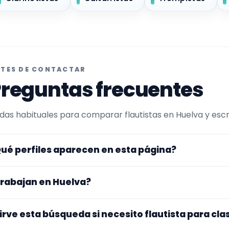
TES DE CONTACTAR
reguntas frecuentes
das habituales para comparar flautistas en Huelva y escri
ué perfiles aparecen en esta página?
uí se muestran flautistas con perfil público en Encuentra
rabajan en Huelva?
ltrada por experiencia o disponibilidad para clases particu
ntra en perfiles que trabajan en Huelva.
s perfiles de esta landing tienen cobertura pública en Hue
irve esta búsqueda si necesito flautista para cla
gar exacto, fechas, desplazamiento y disponibilidad antes