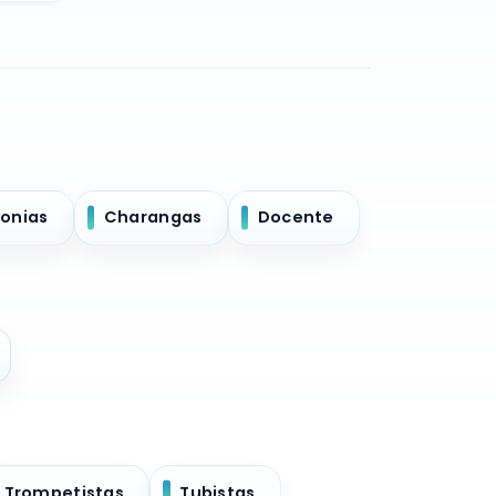
onias
Charangas
Docente
Trompetistas
Tubistas