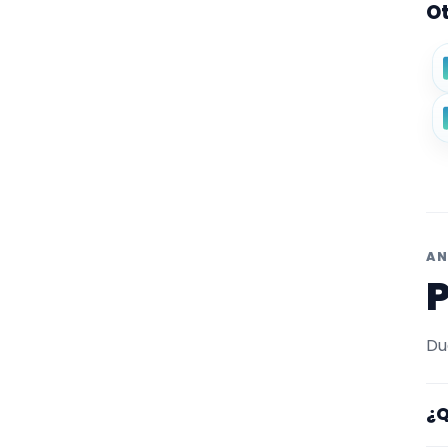
Ot
AN
P
Du
¿Q