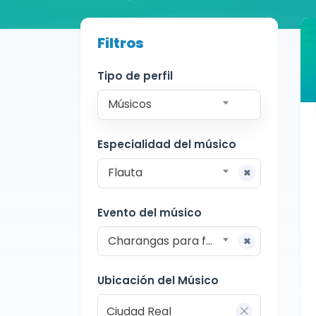
Buscador de músicos
Filtros
Músicos
Charangas
Ciudad Real
Tipo de perfil
Músicos
Especialidad del músico
Flauta
Evento del músico
Charangas para fiestas
Ubicación del Músico