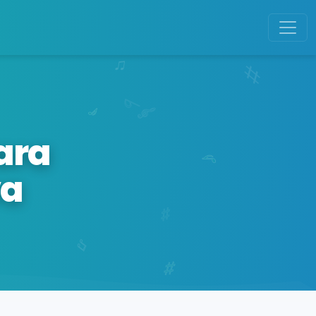
ara
va