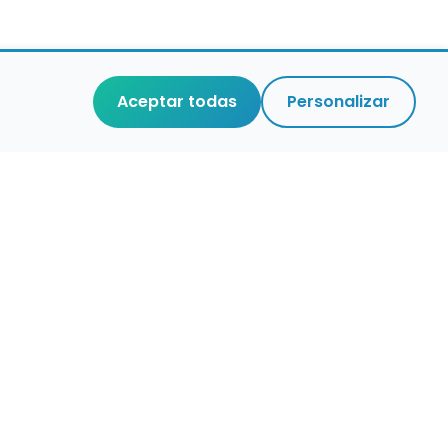
Aceptar todas
Personalizar
r que merece
cuidada,
 de verdad.