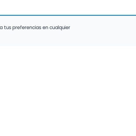
a tus preferencias en cualquier
talento ocupe el luga
a tu música en un marketplace con presencia 
lara y oportunidades preparadas para perfiles