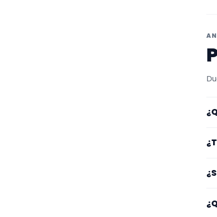
AN
P
Du
¿Q
Aq
¿T
po
qu
Lo
¿S
lu
Sí
¿Q
es