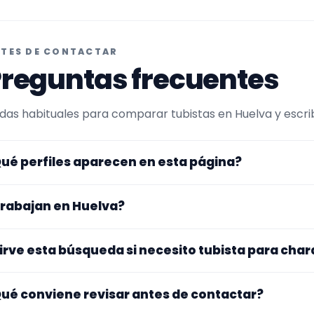
TES DE CONTACTAR
reguntas frecuentes
das habituales para comparar tubistas en Huelva y escrib
ué perfiles aparecen en esta página?
uí se muestran tubistas con perfil público en EncuentraMú
rabajan en Huelva?
r experiencia o disponibilidad para charangas. Además, la
e trabajan en Huelva.
s perfiles de esta landing tienen cobertura pública en Hue
irve esta búsqueda si necesito tubista para cha
gar exacto, fechas, desplazamiento y disponibilidad antes
. La landing reúne perfiles que han indicado ese contexto. 
ué conviene revisar antes de contactar?
pecialidad principal, repertorio, experiencia previa y mater