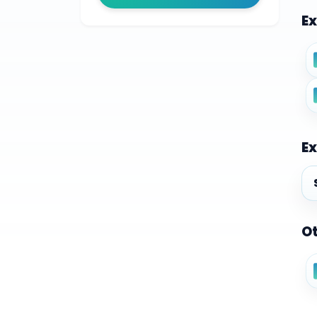
Ex
Ex
Ex
Ot