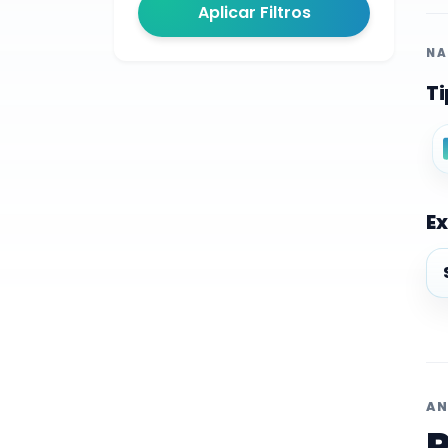
Aplicar Filtros
NA
Ti
Ex
Ex
AN
P