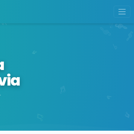
a
via
.