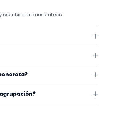
escribir con más criterio.
 esta página la selección está
repertorio, tamaño de la
 Segovia. Algunos son de la
 concreta?
 lugar exacto, horarios y
pecífico, cambia el subtipo o
 agrupación?
inar primero evento y zona, y
na en la que trabajan, los vídeos
 más fácil será pedir algo