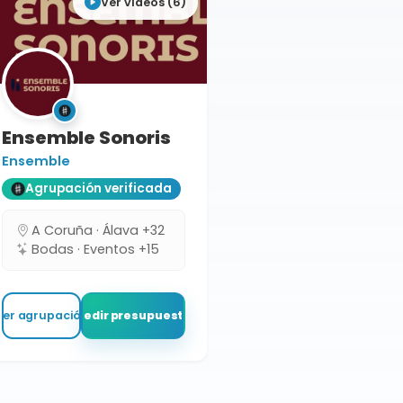
Ver vídeos (6)
Ensemble Sonoris
Ensemble
Agrupación verificada
A Coruña · Álava +32
Bodas · Eventos +15
Ver agrupación
Pedir presupuesto