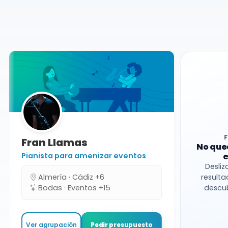
Agrupaciones
Granada
Grupo de versiones
Fran Llamas
No que
Pianista para amenizar eventos
e
Desliz
Almería · Cádiz +6
resulta
Bodas · Eventos +15
descub
Ver agrupación
Pedir presupuesto