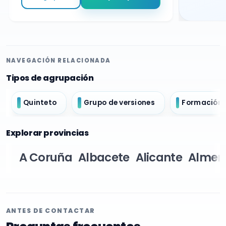
NAVEGACIÓN RELACIONADA
Tipos de agrupación
Quinteto
Grupo de versiones
Formación 
Explorar provincias
A Coruña
Albacete
Alicante
Almer
ANTES DE CONTACTAR