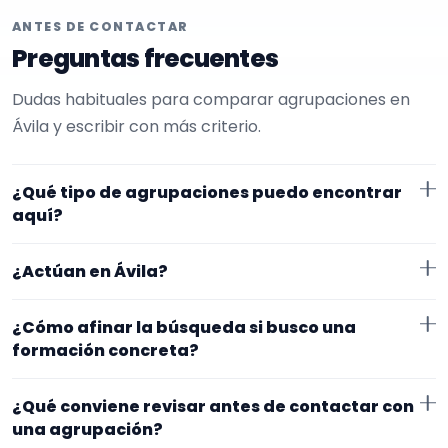
ANTES DE CONTACTAR
Preguntas frecuentes
Dudas habituales para comparar agrupaciones en
Ávila y escribir con más criterio.
¿Qué tipo de agrupaciones puedo encontrar
aquí?
Aquí verás agrupaciones que trabajan para
¿Actúan en Ávila?
restaurantes. En esta página la selección está más
afinada hacia charanga. Conviene comparar
Los perfiles que aparecen aquí han indicado que
¿Cómo afinar la búsqueda si busco una
repertorio, tamaño de la formación y vídeos antes de
trabajan en Ávila. Algunos son de la zona y otros se
formación concreta?
decidir.
desplazan, así que merece la pena confirmar lugar
Si este tipo de formación se te queda corto o
exacto, horarios y posibles gastos.
¿Qué conviene revisar antes de contactar con
demasiado específico, cambia el subtipo o quítalo
una agrupación?
para abrir la búsqueda. Suele funcionar mejor