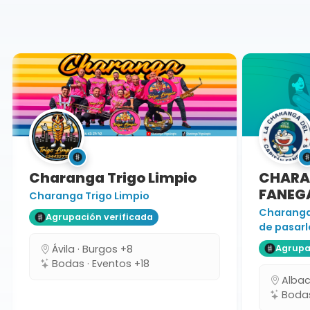
Ávila
Charanga
Charanga Trigo Limpio
CHARAN
FANEGA
Charanga Trigo Limpio
Charanga 
Agrupación verificada
de pasarlo
Ávila · Burgos +8
Agrupaci
Bodas · Eventos +18
Albacet
Bodas 