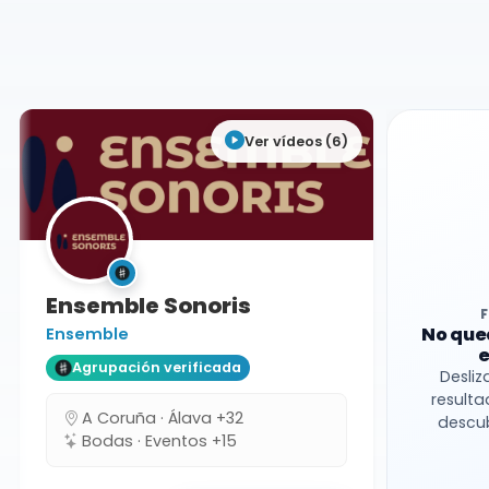
Agrupaciones
Zaragoza
Formación variable
Ver vídeos (6)
Ensemble Sonoris
No que
Ensemble
e
Agrupación verificada
Desliz
resulta
A Coruña · Álava +32
descub
Bodas · Eventos +15