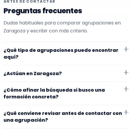
ANTES DE CONTACTAR
Preguntas frecuentes
Dudas habituales para comparar agrupaciones en
Zaragoza y escribir con más criterio.
¿Qué tipo de agrupaciones puedo encontrar
aquí?
Aquí verás agrupaciones que trabajan para misas. En
¿Actúan en Zaragoza?
esta página la selección está más afinada hacia
formación variable. Conviene comparar repertorio,
Los perfiles que aparecen aquí han indicado que
¿Cómo afinar la búsqueda si busco una
tamaño de la formación y vídeos antes de decidir.
trabajan en Zaragoza. Algunos son de la zona y otros
formación concreta?
se desplazan, así que merece la pena confirmar lugar
Si este tipo de formación se te queda corto o
exacto, horarios y posibles gastos.
¿Qué conviene revisar antes de contactar con
demasiado específico, cambia el subtipo o quítalo
una agrupación?
para abrir la búsqueda. Suele funcionar mejor